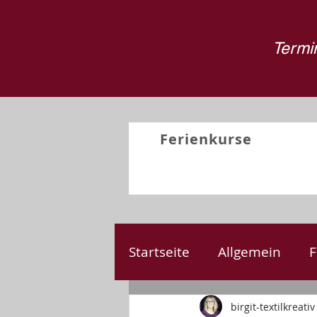
Termin
Ferienkurse
Startseite
Allgemein
F
Nähen
Kreativprojek
birgit-textilkreativ