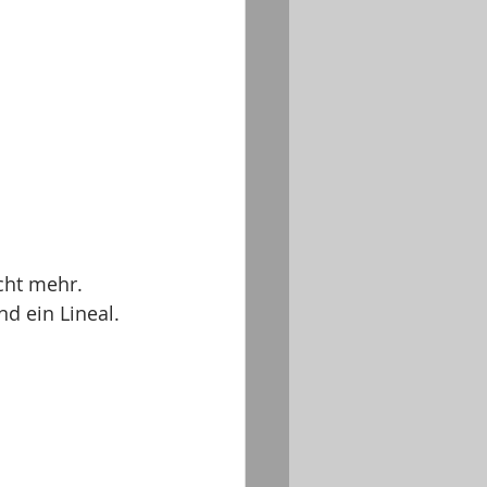
ht mehr.  
nd ein Lineal. 