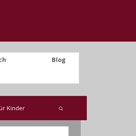
ch
Blog
ür Kinder
ckblick