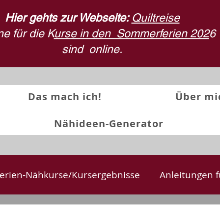
Hier gehts zur Webseite:
Quiltreise
e für die K
urse in den Sommerferien 202
6
sind
online.
Das mach ich!
Über mi
Nähideen-Generator
erien-Nähkurse/Kursergebnisse
Anleitungen f
te
Textilkunst und Quilts
Stoffdruck
Rü