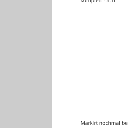
komplett nach.  
Markirt nochmal bei