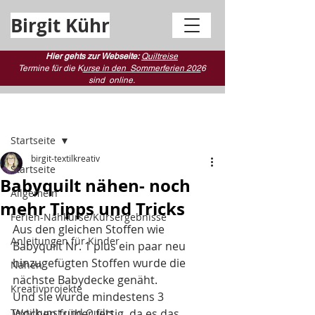
Birgit Kühr
Hier gehts zur Webseite:
Quiltreise
Termine für die K
urse in den Sommerferien 202
6
sind
online.
Beitrag
Startseite
birgit-textilkreativ
Startseite
Babyquilt nähen- noch
Allgemein
mehr Tipps und Tricks
Ferien-Nähkurse/Kursergebnisse
Aus den gleichen Stoffen wie 
Anleitungen für Kinder
Babyquilt Nr. 1 plus ein paar neu 
hinzugefügten Stoffen wurde die 
Nähen
nächste Babydecke genäht.
Kreativprojekte
Und sie wurde mindestens 3 
Textilkunst und Quilts
Wochen früher fertig, da es das 