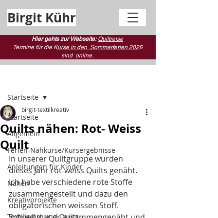
Birgit Kühr
Hier gehts zur Webseite:
Quiltreise
Termine für die K
urse in den Sommerferien 202
6
sind
online.
Beitrag
Startseite
birgit-textilkreativ
Startseite
Quilts nähen: Rot- Weiss
Allgemein
Quilt
Ferien-Nähkurse/Kursergebnisse
In unserer Quiltgruppe wurden 
Anleitungen für Kinder
dieses Jahr rot-weiss Quilts genäht.
Ich habe verschiedene rote Stoffe 
Nähen
zusammengestellt und dazu den 
Kreativprojekte
obligatorischen weissen Stoff. 
Textilkunst und Quilts
Schnell war er zusammengenäht und 