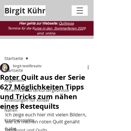
Birgit Kühr
Hier gehts zur Webseite:
Quiltreise
Termine für die K
urse in den Sommerferien 202
6
sind
online.
Beitrag
Startseite
birgit-textilkreativ
Startseite
Roter Quilt aus der Serie
Allgemein
627 Möglichkeiten Tipps
Ferien-Nähkurse/Kursergebnisse
und Tricks zum nähen
Anleitungen für Kinder
eines Restequilts
Nähen
Ich zeige euch hier mit vielen Bildern, 
Kreativprojekte
wie ich meinen roten Quilt genäht 
habe.
Textilkunst und Quilts