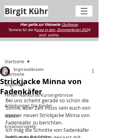
Birgit Kühr
Hier gehts zur Webseite:
Quiltreise
Termine für die K
urse in den Sommerferien 202
6
sind
online.
Beitrag
Startseite
birgit-textilkreativ
Startseite
Strickjacke Minna von
Allgemein
Fadenkäfer
Ferien-Nähkurse/Kursergebnisse
Bei uns scheint gerade so schön die 
Anleitungen für Kinder
Sonne, aber Zeit muss sein euch von 
meiner neuen Strickjacke Minna von 
Nähen
Fadenkäfer zu berichten. 
Kreativprojekte
Ich mag die Schnitte von Fadenkäfer 
Textilkunst und Quilts
sehr, gute Passform gepaart mit 