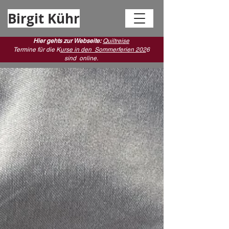
Birgit Kühr
Hier gehts zur Webseite:
Quiltreise
Termine für die K
urse in den Sommerferien 202
6
sind
online.