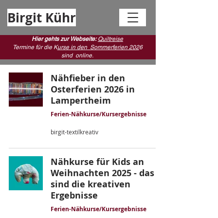
Birgit Kühr
Hier gehts zur Webseite:
Quiltreise
Termine für die K
urse in den Sommerferien 202
6
sind
online.
Nähfieber in den
Osterferien 2026 in
Lampertheim
Ferien-Nähkurse/Kursergebnisse
birgit-textilkreativ
Nähkurse für Kids an
Weihnachten 2025 - das
sind die kreativen
Ergebnisse
Ferien-Nähkurse/Kursergebnisse