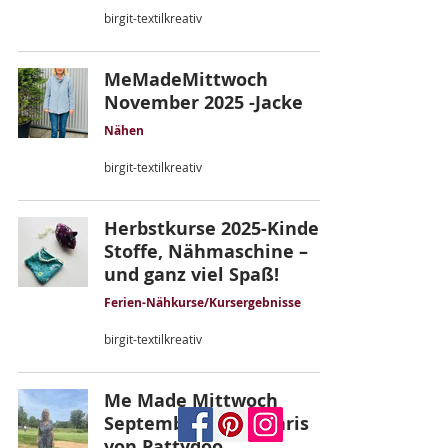
birgit-textilkreativ
MeMadeMittwoch
November 2025 -Jacke
Nähen
birgit-textilkreativ
Herbstkurse 2025-Kinder,
Stoffe, Nähmaschine –
und ganz viel Spaß!
Ferien-Nähkurse/Kursergebnisse
birgit-textilkreativ
Me Made Mittwoch
September 2025 - Paris
von Pattydoo