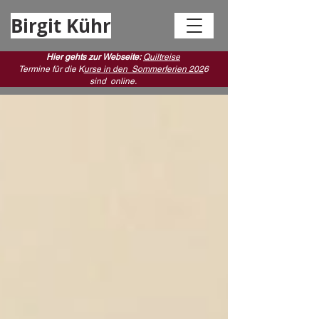
Birgit Kühr
Hier gehts zur Webseite:
Quiltreise
Termine für die K
urse in den Sommerferien 202
6
sind
online.