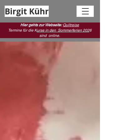
Birgit Kühr
Hier gehts zur Webseite:
Quiltreise
Termine für die K
urse in den Sommerferien 202
6
sind
online.