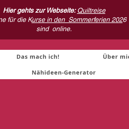
Hier gehts zur Webseite:
Quiltreise
e für die K
urse in den Sommerferien 202
6
sind
online.
Das mach ich!
Über mi
Nähideen-Generator