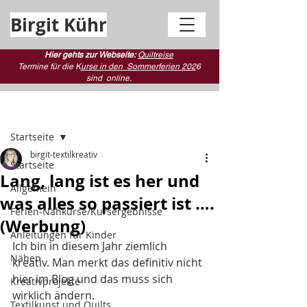
Birgit Kühr
Hier gehts zur Webseite:
Quiltreise
Termine für die K
urse in den Sommerferien 202
6
sind
online.
Beitrag
Startseite
birgit-textilkreativ
Startseite
Lang, lang ist es her und
Allgemein
was alles so passiert ist ….
Ferien-Nähkurse/Kursergebnisse
(Werbung)
Anleitungen für Kinder
Ich bin in diesem Jahr ziemlich 
Nähen
kreativ. Man merkt das definitiv nicht 
hier im Blog und das muss sich 
Kreativprojekte
wirklich ändern.
Textilkunst und Quilts