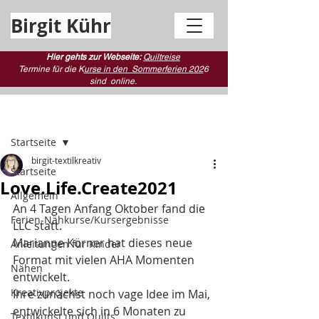
Birgit Kühr
Hier gehts zur Webseite:
Quiltreise
Termine für die K
urse in den Sommerferien 202
6
sind
online.
Beitrag
Startseite
birgit-textilkreativ
Startseite
Love.Life.Create2021
Allgemein
An 4 Tagen Anfang Oktober fand die 
Ferien-Nähkurse/Kursergebnisse
LLC statt. 
Marianne Körner hat dieses neue 
Anleitungen für Kinder
Format mit vielen AHA Momenten 
Nähen
entwickelt. 
Kreativprojekte
Ihre zunächst noch vage Idee im Mai, 
entwickelte sich in 6 Monaten zu 
Textilkunst und Quilts