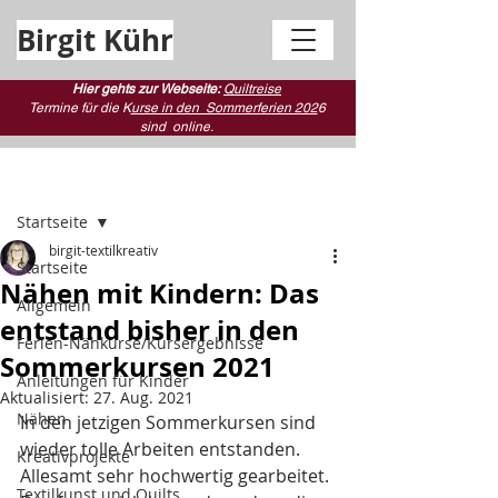
Birgit Kühr
Hier gehts zur Webseite:
Quiltreise
Termine für die K
urse in den Sommerferien 202
6
sind
online.
Beitrag
Startseite
birgit-textilkreativ
Startseite
Nähen mit Kindern: Das
Allgemein
entstand bisher in den
Ferien-Nähkurse/Kursergebnisse
Sommerkursen 2021
Anleitungen für Kinder
Aktualisiert:
27. Aug. 2021
Nähen
In den jetzigen Sommerkursen sind 
wieder tolle Arbeiten entstanden. 
Kreativprojekte
Allesamt sehr hochwertig gearbeitet.
Textilkunst und Quilts