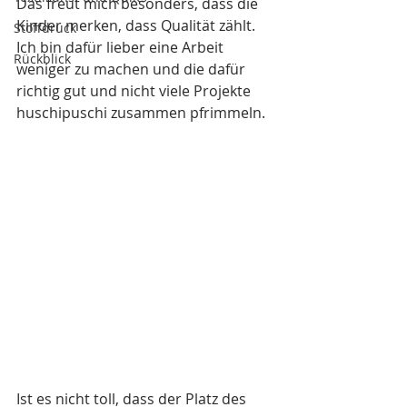
Das freut mich besonders, dass die 
Kinder merken, dass Qualität zählt. 
Stoffdruck
Ich bin dafür lieber eine Arbeit 
Rückblick
weniger zu machen und die dafür 
richtig gut und nicht viele Projekte 
huschipuschi zusammen pfrimmeln. 
Ist es nicht toll, dass der Platz des 