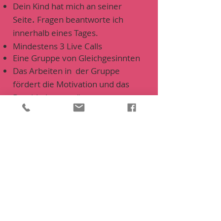
Dein Kind hat mich an seiner
.
Seite
Fragen beantworte ich
innerhalb eines Tages.
Mindestens 3 Live Calls
Eine Gruppe von Gleichgesinnten
Das Arbeiten in der Gruppe
fördert die Motivation und das
Durchhaltevermögen.
Außerdem inspirieren sich die
Kinder gegenseitig.
Dein Kind merkt, wie toll es ist
ein Projekt zu beenden.
Der Kurs wird von mir betreut bis
Sonntag, den
10.1.2021
.
Die Kursinhalte sind darüber
hinaus abrufbar.
Wenn alle Kursinhalte erfolgreich