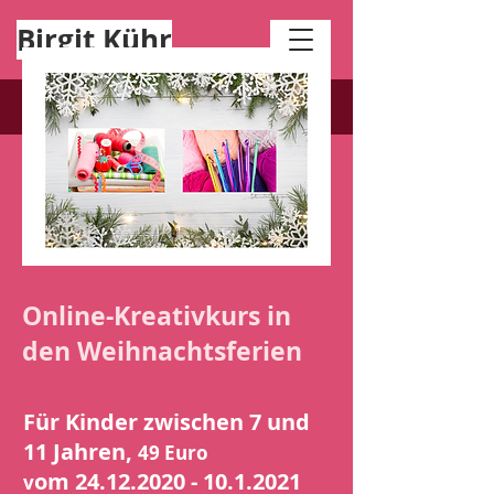
Birgit Kühr
Hier gehts zur Webseite:
Quiltreise
Termine für die K
urse in den Sommerferien 202
6
sind
online.
Online-Kreativkurs in
den Weihnachtsferien
Für Kinder zwischen 7 und
11 Jahren,
49 Euro
om
24.12.2020 - 10.1.2021
v