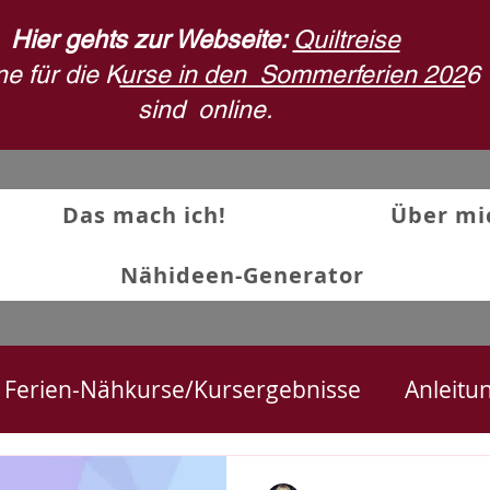
Hier gehts zur Webseite:
Quiltreise
e für die K
urse in den Sommerferien 202
6
sind
online.
Das mach ich!
Über mi
Nähideen-Generator
Ferien-Nähkurse/Kursergebnisse
Anleitu
ekte
Textilkunst und Quilts
Stoffdruck