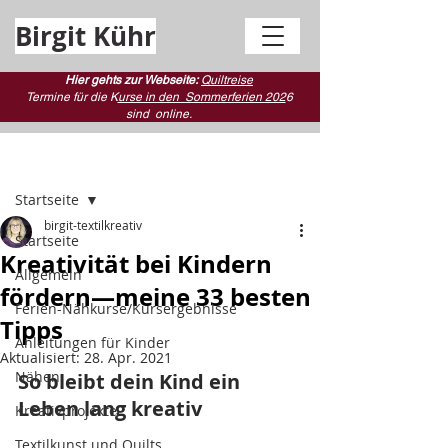
Birgit Kühr
Hier gehts zur Webseite:
Quiltreise
Termine für die K
urse in den Sommerferien 202
6
sind
online.
Beitrag
Startseite
birgit-textilkreativ
Startseite
Kreativität bei Kindern
Allgemein
fördern—meine 33 besten
Ferien-Nähkurse/Kursergebnisse
Tipps
Anleitungen für Kinder
Aktualisiert:
28. Apr. 2021
Nähen
So bleibt dein Kind ein 
Leben lang kreativ
Kreativprojekte
Textilkunst und Quilts