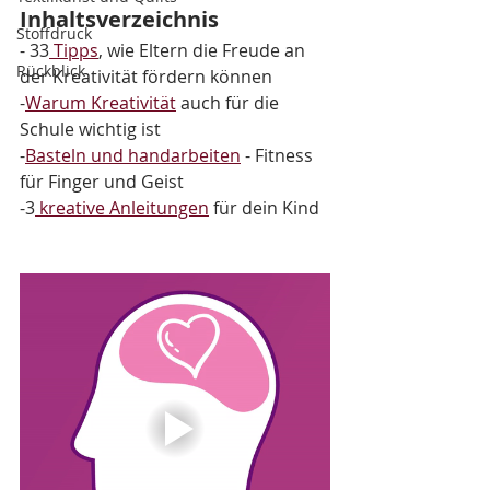
Inhaltsverzeichnis
Stoffdruck
- 33
 Tipps
, wie Eltern die Freude an 
Rückblick
der Kreativität fördern können
-
Warum Kreativität
 auch für die 
Schule wichtig ist
-
Basteln und handarbeiten
 - Fitness 
für Finger und Geist 
-3
 kreative Anleitungen
 für dein Kind