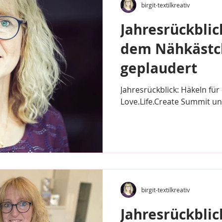
birgit-textilkreativ
Jahresrückblic
dem Nähkästc
geplaudert
Jahresrückblick: Häkeln für
Love.Life.Create Summit u
birgit-textilkreativ
Jahresrückblic