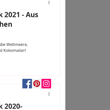
k 2021 - Aus
hen
 die Weltmeere,
nd Kokomailart
k 2020-