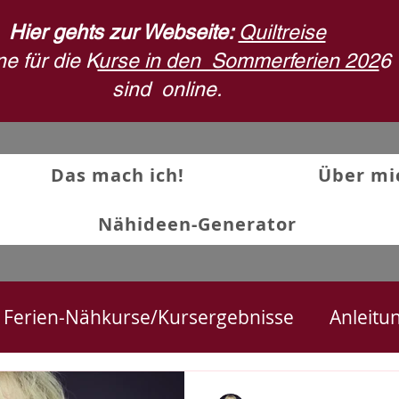
Hier gehts zur Webseite:
Quiltreise
e für die K
urse in den Sommerferien 202
6
sind
online.
Das mach ich!
Über mi
Nähideen-Generator
Ferien-Nähkurse/Kursergebnisse
Anleitu
ekte
Textilkunst und Quilts
Stoffdruck