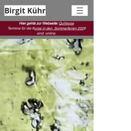
Birgit Kühr
Hier gehts zur Webseite:
Quiltreise
Termine für die K
urse in den Sommerferien 202
6
sind
online.