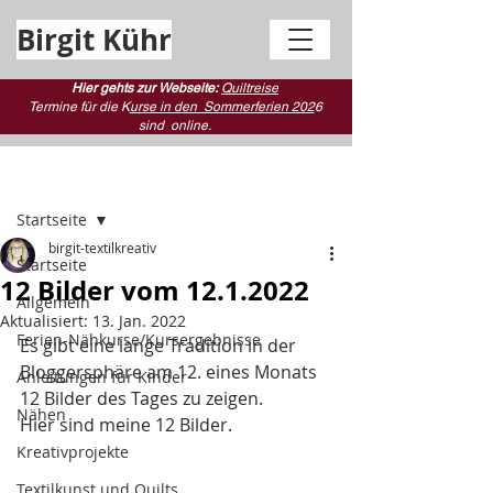
Birgit Kühr
Hier gehts zur Webseite:
Quiltreise
Termine für die K
urse in den Sommerferien 202
6
sind
online.
Beitrag
Startseite
birgit-textilkreativ
Startseite
12 Bilder vom 12.1.2022
Allgemein
Aktualisiert:
13. Jan. 2022
Ferien-Nähkurse/Kursergebnisse
Es gibt eine lange Tradition in der 
Bloggersphäre am 12. eines Monats 
Anleitungen für Kinder
12 Bilder des Tages zu zeigen.
Nähen
Hier sind meine 12 Bilder.
Kreativprojekte
Textilkunst und Quilts