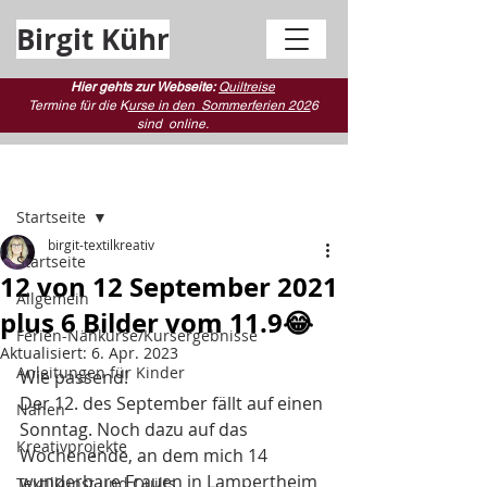
Birgit Kühr
Hier gehts zur Webseite:
Quiltreise
Termine für die K
urse in den Sommerferien 202
6
sind
online.
Beitrag
Startseite
birgit-textilkreativ
Startseite
12 von 12 September 2021
Allgemein
plus 6 Bilder vom 11.9😂
Ferien-Nähkurse/Kursergebnisse
Aktualisiert:
6. Apr. 2023
Anleitungen für Kinder
Wie passend! 
Der 12. des September fällt auf einen 
Nähen
Sonntag. Noch dazu auf das 
Kreativprojekte
Wochenende, an dem mich 14 
wunderbare Frauen in Lampertheim 
Textilkunst und Quilts