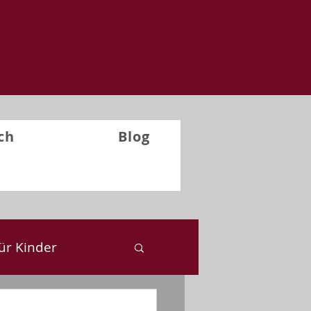
ch
Blog
ür Kinder
ckblick