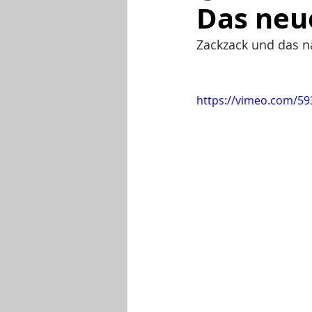
Das neue
Zackzack und das nä
https://vimeo.com/5