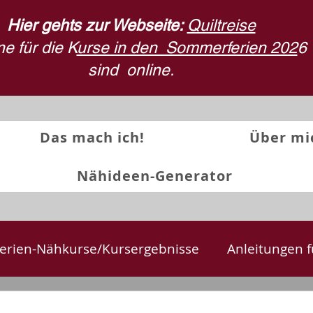
Hier gehts zur Webseite:
Quiltreise
e für die K
urse in den Sommerferien 202
6
sind
online.
Das mach ich!
Über mi
Nähideen-Generator
erien-Nähkurse/Kursergebnisse
Anleitungen f
te
Textilkunst und Quilts
Stoffdruck
Rü