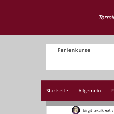
Termin
Ferienkurse
Startseite
Allgemein
F
Nähen
Kreativprojek
birgit-textilkreativ