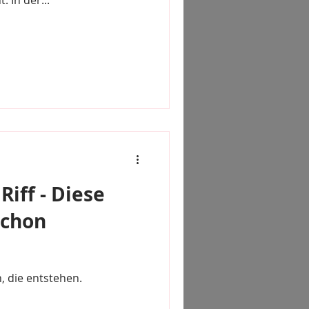
 In der...
Riff - Diese
schon
n, die entstehen.