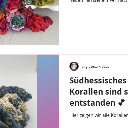
neuen Fernsehers vermacht.
birgit-textilkreativ
Südhessisches 
Korallen sind 
entstanden 💕
Hier zeigen wir alle Koralle