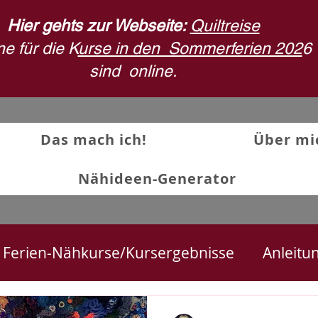
Hier gehts zur Webseite:
Quiltreise
e für die K
urse in den Sommerferien 202
6
sind
online.
Das mach ich!
Über mi
Nähideen-Generator
Ferien-Nähkurse/Kursergebnisse
Anleitu
ekte
Textilkunst und Quilts
Stoffdruck