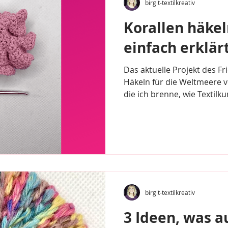
birgit-textilkreativ
Korallen häkeln
einfach erklär
Das aktuelle Projekt des F
Häkeln für die Weltmeere v
die ich brenne, wie Textilkun
birgit-textilkreativ
3 Ideen, was a