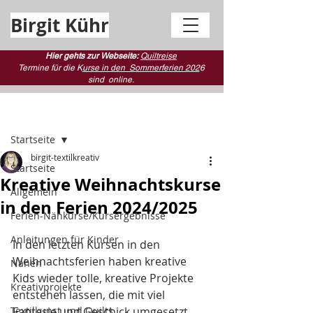
Birgit Kühr
Hier gehts zur Webseite:
Quiltreise
Termine für die K
urse in den Sommerferien 202
6
sind
online.
Beitrag
Startseite
birgit-textilkreativ
Startseite
Kreative Weihnachtskurse
Allgemein
in den Ferien 2024/2025
Ferien-Nähkurse/Kursergebnisse
Anleitungen für Kinder
In den letzten Kursen in den 
Weihnachtsferien haben kreative 
Nähen
Kids wieder tolle, kreative Projekte 
Kreativprojekte
entstehen lassen, die mit viel 
Textilkunst und Quilts
Fantasie und Geschick umgesetzt 