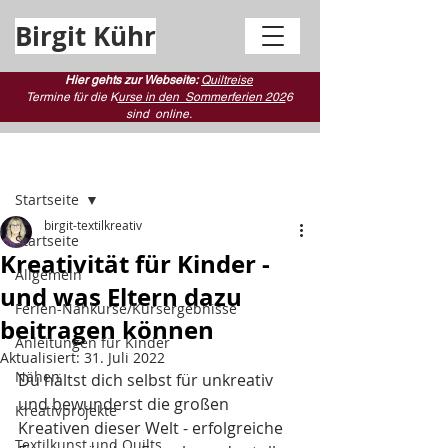
Birgit Kühr
Hier gehts zur Webseite:
Quiltreise
Termine für die K
urse in den Sommerferien 202
6
sind
online.
Beitrag
Startseite
birgit-textilkreativ
Startseite
Kreativität für Kinder -
Allgemein
und was Eltern dazu
Ferien-Nähkurse/Kursergebnisse
beitragen können
Anleitungen für Kinder
Aktualisiert:
31. Juli 2022
Nähen
Du hältst dich selbst für unkreativ 
und bewunderst die großen 
Kreativprojekte
Kreativen dieser Welt - erfolgreiche 
Textilkunst und Quilts