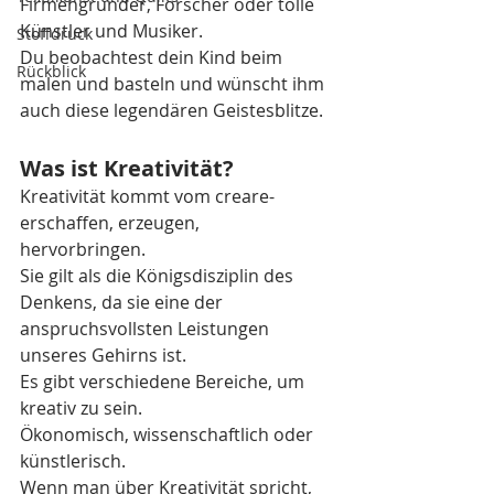
Firmengründer, Forscher oder tolle 
Künstler und Musiker.
Stoffdruck
Du beobachtest dein Kind beim 
Rückblick
malen und basteln und wünscht ihm 
auch diese legendären Geistesblitze.
Was ist Kreativität? 
Kreativität kommt vom creare- 
erschaffen, erzeugen, 
hervorbringen. 
Sie gilt als die Königsdisziplin des 
Denkens, da sie eine der 
anspruchsvollsten Leistungen 
unseres Gehirns ist.
Es gibt verschiedene Bereiche, um 
kreativ zu sein. 
Ökonomisch, wissenschaftlich oder 
künstlerisch. 
Wenn man über Kreativität spricht, 