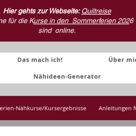
Hier gehts zur Webseite:
Quiltreise
e für die K
urse in den Sommerferien 202
6
sind
online.
Das mach ich!
Über mi
Nähideen-Generator
erien-Nähkurse/Kursergebnisse
Anleitungen f
te
Textilkunst und Quilts
Stoffdruck
Rü