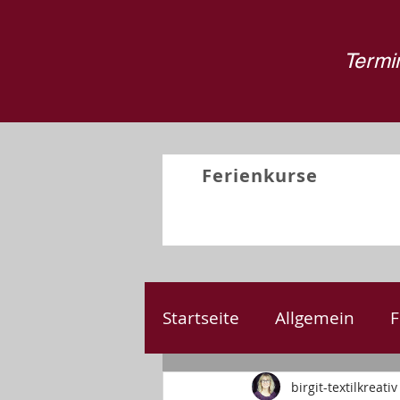
Termin
Ferienkurse
Startseite
Allgemein
F
Nähen
Kreativprojek
birgit-textilkreativ