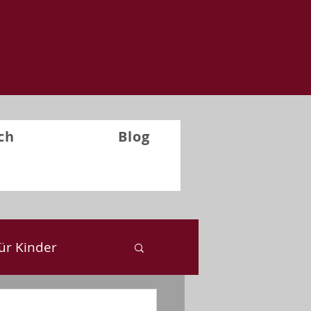
ch
Blog
ür Kinder
ckblick