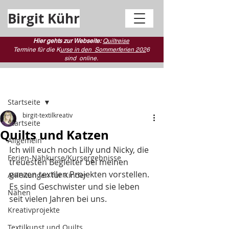
Birgit Kühr
Hier gehts zur Webseite:
Quiltreise
Termine für die K
urse in den Sommerferien 202
6
sind
online.
Beitrag
Startseite
birgit-textilkreativ
Startseite
Quilts und Katzen
Allgemein
Ich will euch noch Lilly und Nicky, die 
Ferien-Nähkurse/Kursergebnisse
treuesten Begleiter bei meinen 
ganzen textilen Projekten vorstellen. 
Anleitungen für Kinder
Es sind Geschwister und sie leben 
Nähen
seit vielen Jahren bei uns.
Kreativprojekte
Textilkunst und Quilts