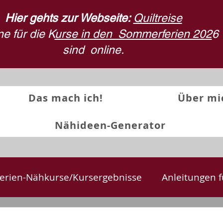
Hier gehts zur Webseite:
Quiltreise
e für die K
urse in den Sommerferien 202
6
sind
online.
Das mach ich!
Über mi
Nähideen-Generator
erien-Nähkurse/Kursergebnisse
Anleitungen f
te
Textilkunst und Quilts
Stoffdruck
Rü