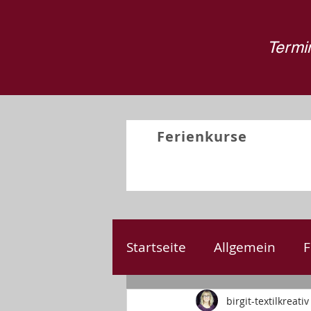
Termin
Ferienkurse
Startseite
Allgemein
F
Nähen
Kreativprojek
birgit-textilkreativ