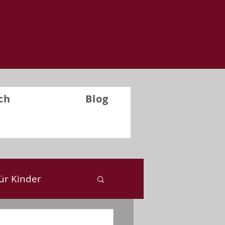
ch
Blog
ür Kinder
ckblick