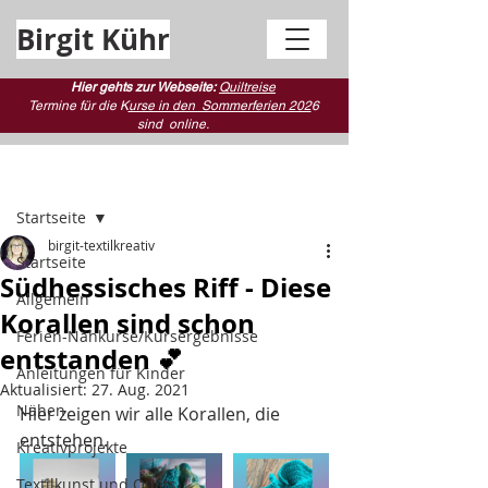
Birgit Kühr
Hier gehts zur Webseite:
Quiltreise
Termine für die K
urse in den Sommerferien 202
6
sind
online.
Beitrag
Startseite
birgit-textilkreativ
Startseite
Südhessisches Riff - Diese
Allgemein
Korallen sind schon
Ferien-Nähkurse/Kursergebnisse
entstanden 💕
Anleitungen für Kinder
Aktualisiert:
27. Aug. 2021
Nähen
Hier zeigen wir alle Korallen, die 
entstehen.
Kreativprojekte
Textilkunst und Quilts