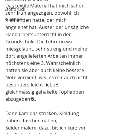
Das textile Material hat mich schon 
Stoffdruck
sehr früh angezogen, obwohl ich 
Rückblick
niemanden hatte, der mich 
angeleitet hat. Ausser der unsägliche 
Handarbeitsunterricht in der 
Grundschule. Die Lehrerin war 
miesgelaunt, sehr streng und meine 
dort angelieferten Arbeiten immer 
höchstens eine 3. Wahrscheinlich 
hatten sie aber auch keine bessere 
Note verdient, weil es mir auch nicht 
besonders leicht fiel, zB. 
gleichmässig gehäkelte Topflappen 
abzugeben🧶.
Dann kam das stricken, Kleidung 
nähen, Taschen nähen, 
Seidenmalerei dazu, bis ich kurz vor 