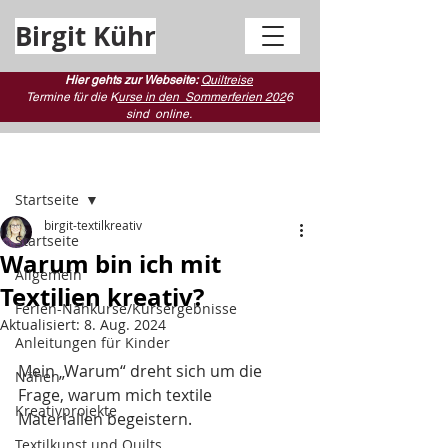
Birgit Kühr
Hier gehts zur Webseite:
Quiltreise
Termine für die K
urse in den Sommerferien 202
6
sind
online.
Beitrag
Startseite
birgit-textilkreativ
Startseite
Warum bin ich mit
Allgemein
Textilien kreativ?
Ferien-Nähkurse/Kursergebnisse
Aktualisiert:
8. Aug. 2024
Anleitungen für Kinder
Mein „Warum“ dreht sich um die 
Nähen
Frage, warum mich textile 
Kreativprojekte
Materialien begeistern.
Textilkunst und Quilts