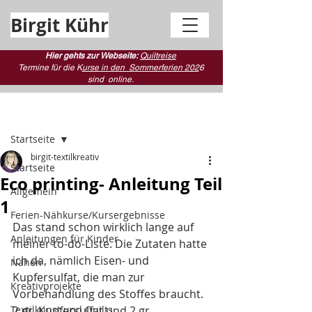
Birgit Kühr
Hier gehts zur Webseite:
Quiltreise
Termine für die K
urse in den Sommerferien 202
6
sind
online.
Beitrag
Startseite
birgit-textilkreativ
Startseite
Eco printing- Anleitung Teil
Allgemein
1
Ferien-Nähkurse/Kursergebnisse
Das stand schon wirklich lange auf 
Anleitungen für Kinder
meiner to-do-Liste. Die Zutaten hatte 
ich da, nämlich Eisen- und 
Nähen
Kupfersulfat, die man zur 
Kreativprojekte
Vorbehandlung des Stoffes braucht.
Textilkunst und Quilts
2 gr. Kupfersulfat und 2 gr. 