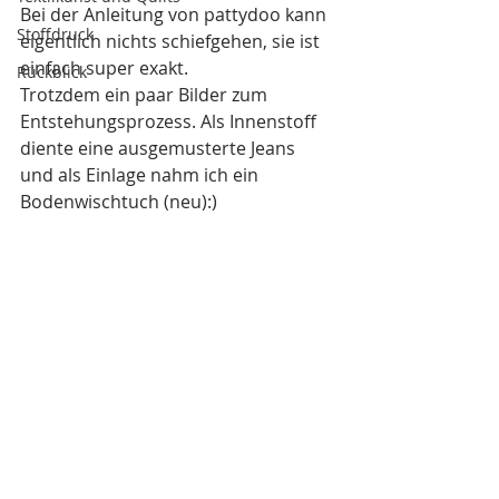
Bei der Anleitung von pattydoo kann 
Stoffdruck
eigentlich nichts schiefgehen, sie ist 
einfach super exakt.
Rückblick
Trotzdem ein paar Bilder zum 
Entstehungsprozess. Als Innenstoff 
diente eine ausgemusterte Jeans 
und als Einlage nahm ich ein 
Bodenwischtuch (neu):)