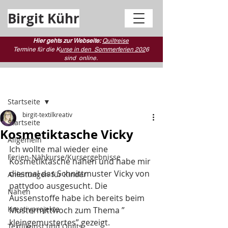
Birgit Kühr
Hier gehts zur Webseite:
Quiltreise
Termine für die K
urse in den Sommerferien 202
6
sind
online.
Beitrag
Startseite
birgit-textilkreativ
Startseite
Kosmetiktasche Vicky
Allgemein
Ich wollte mal wieder eine 
Ferien-Nähkurse/Kursergebnisse
Kosmetiktasche nähen und habe mir 
diesmal das Schnittmuster Vicky von 
Anleitungen für Kinder
pattydoo ausgesucht. Die 
Nähen
Aussenstoffe habe ich bereits beim 
Kreativprojekte
Mustermittwoch zum Thema ” 
kleingemustertes” gezeigt.
Textilkunst und Quilts