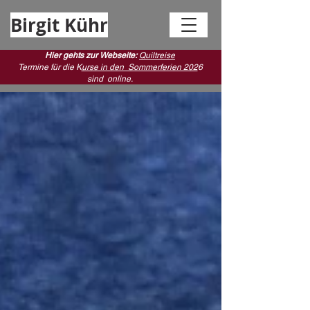
Birgit Kühr
Hier gehts zur Webseite:
Quiltreise
Termine für die K
urse in den Sommerferien 202
6
sind
online.