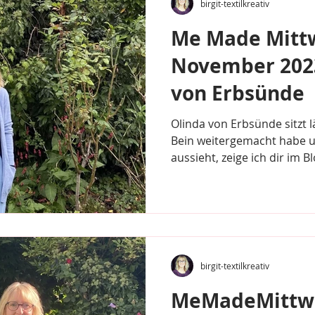
birgit-textilkreativ
Me Made Mitt
November 2023
von Erbsünde
Olinda von Erbsünde sitzt l
Bein weitergemacht habe u
aussieht, zeige ich dir i
birgit-textilkreativ
MeMadeMittwo