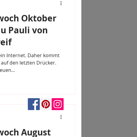
woch Oktober
au Pauli von
eif
ein Internet. Daher kommt
 auf den letzten Drücker.
euen...
woch August