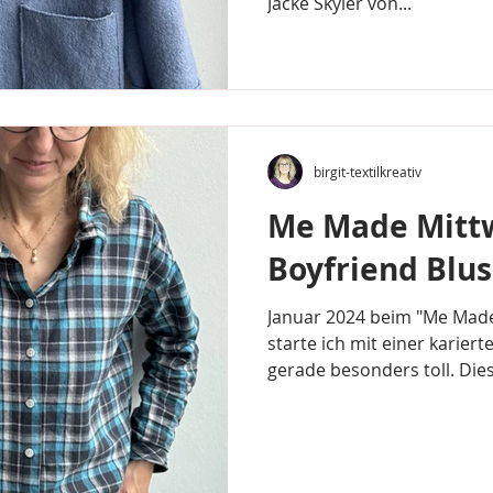
Jacke Skyler von...
birgit-textilkreativ
Me Made Mittw
Boyfriend Blu
Januar 2024 beim "Me Made
starte ich mit einer karierte
gerade besonders toll. Dies