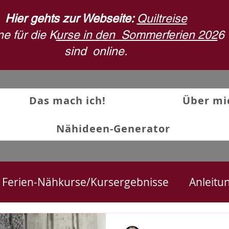
Hier gehts zur Webseite:
Quiltreise
e für die K
urse in den Sommerferien 202
6
sind
online.
Das mach ich!
Über mi
Nähideen-Generator
Ferien-Nähkurse/Kursergebnisse
Anleitu
ekte
Textilkunst und Quilts
Stoffdruck