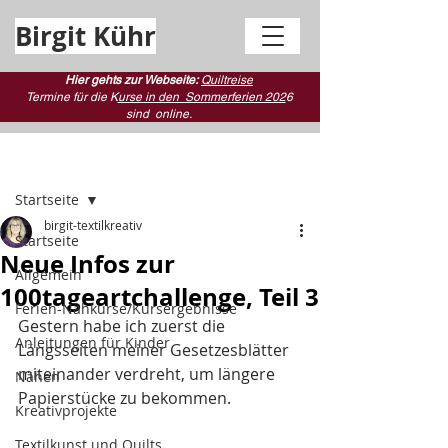
Birgit Kühr
Hier gehts zur Webseite:
Quiltreise
Termine für die K
urse in den Sommerferien 202
6
sind
online.
Beitrag
Startseite
birgit-textilkreativ
Startseite
Neue Infos zur
Allgemein
100tageartchallenge, Teil 3
Ferien-Nähkurse/Kursergebnisse
Gestern habe ich zuerst die 
Anleitungen für Kinder
Längsseiten meiner Gesetzesblätter 
miteinander verdreht, um längere 
Nähen
Papierstücke zu bekommen.
Kreativprojekte
Textilkunst und Quilts