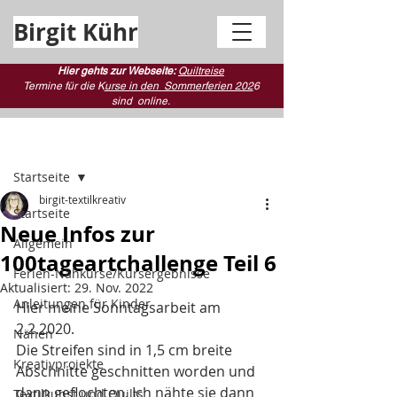
Birgit Kühr
Hier gehts zur Webseite:
Quiltreise
Termine für die K
urse in den Sommerferien 202
6
sind
online.
Beitrag
Startseite
birgit-textilkreativ
Startseite
Neue Infos zur
Allgemein
100tageartchallenge Teil 6
Ferien-Nähkurse/Kursergebnisse
Aktualisiert:
29. Nov. 2022
Anleitungen für Kinder
Hier meine Sonntagsarbeit am 
2.2.2020.  
Nähen
Die Streifen sind in 1,5 cm breite 
Kreativprojekte
Abschnitte geschnitten worden und 
dann geflochten. Ich nähte sie dann 
Textilkunst und Quilts