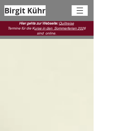
Birgit Kühr
Hier gehts zur Webseite:
Quiltreise
Termine für die K
urse in den Sommerferien 202
6
sind
online.