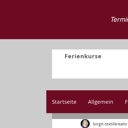
Termin
Ferienkurse
Startseite
Allgemein
F
Nähen
Kreativprojek
birgit-textilkreativ