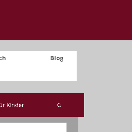
ch
Blog
ür Kinder
ckblick