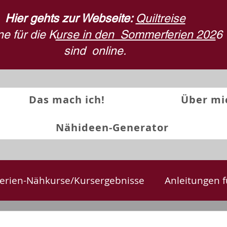
Hier gehts zur Webseite:
Quiltreise
e für die K
urse in den Sommerferien 202
6
sind
online.
Das mach ich!
Über mi
Nähideen-Generator
erien-Nähkurse/Kursergebnisse
Anleitungen f
te
Textilkunst und Quilts
Stoffdruck
Rü