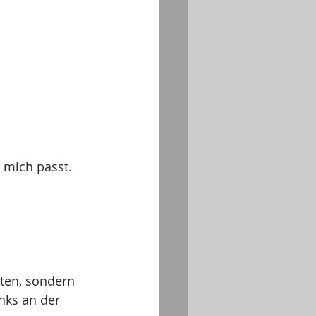
 mich passt. 
tten, sondern 
nks an der 