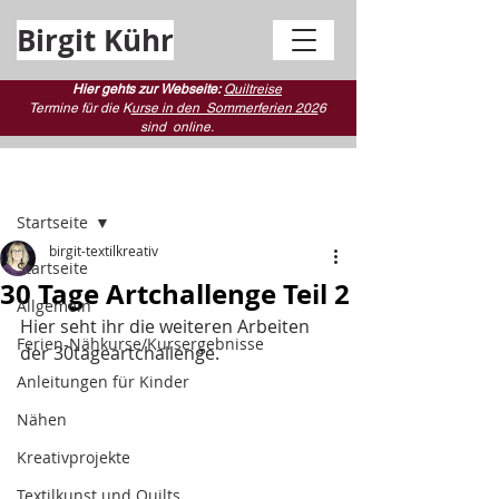
Birgit Kühr
Hier gehts zur Webseite:
Quiltreise
Termine für die K
urse in den Sommerferien 202
6
sind
online.
Beitrag
Startseite
birgit-textilkreativ
Startseite
30 Tage Artchallenge Teil 2
Allgemein
Hier seht ihr die weiteren Arbeiten 
Ferien-Nähkurse/Kursergebnisse
der 30tageartchallenge.
Anleitungen für Kinder
Nähen
Kreativprojekte
Textilkunst und Quilts