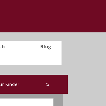
ch
Blog
ür Kinder
ckblick