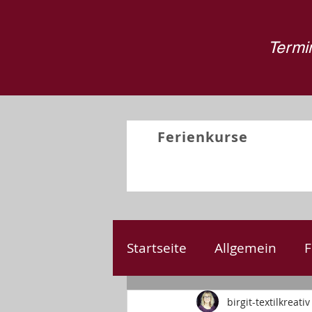
Termin
Ferienkurse
Startseite
Allgemein
F
Nähen
Kreativprojek
birgit-textilkreativ