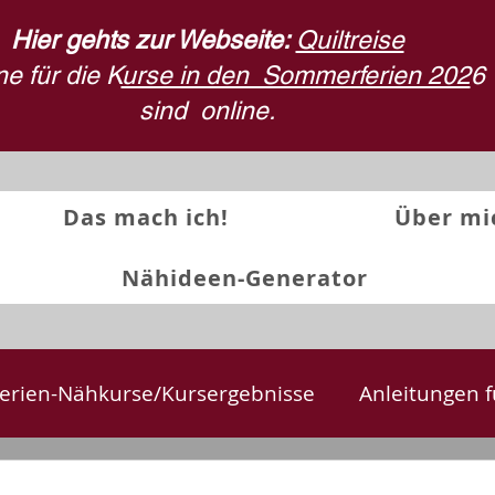
Hier gehts zur Webseite:
Quiltreise
e für die K
urse in den Sommerferien 202
6
sind
online.
Das mach ich!
Über mi
Nähideen-Generator
erien-Nähkurse/Kursergebnisse
Anleitungen f
te
Textilkunst und Quilts
Stoffdruck
Rü