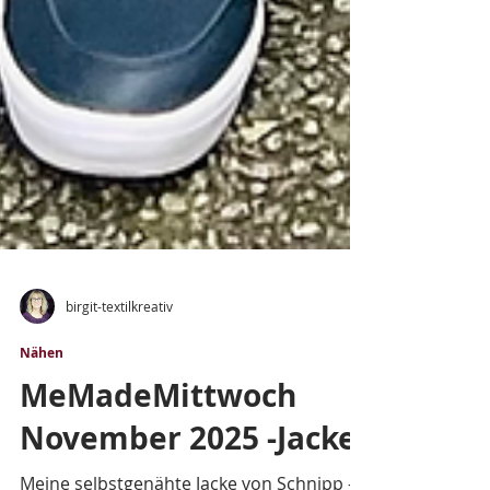
birgit-textilkreativ
Nähen
MeMadeMittwoch