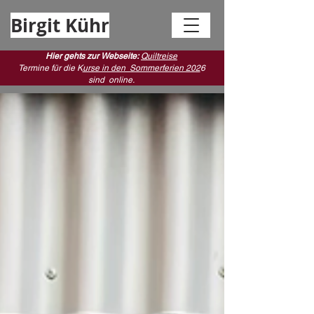
Birgit Kühr
Hier gehts zur Webseite:
Quiltreise
Termine für die K
urse in den Sommerferien 202
6
sind
online.