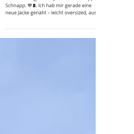
November 2025 -Jacke
Meine selbstgenähte Jacke von Schnipp -
Schnapp. 💙🧵 Ich hab mir gerade eine
neue Jacke genäht – leicht oversized, aus
hellblauem Wollstoff mit einem grauen
Futter. Sie ist super bequem, sitzt genau
richtig und fühlt sich einfach total
angenehm an. Der hellblaue Stoff macht
gerade bei diesem Nebelwetter gute
Laune, und das graue Futter passt perfekt
dazu. Ich mag, dass sie ein bisschen lässig
aussieht, aber trotzdem schick genug ist,
um sie überall zu tragen. Ich freu mic