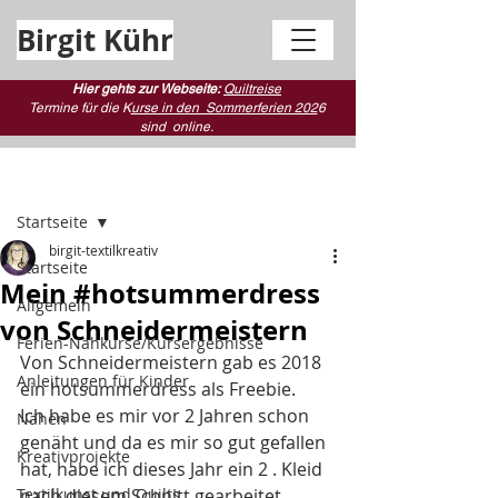
Birgit Kühr
Hier gehts zur Webseite:
Quiltreise
Termine für die K
urse in den Sommerferien 202
6
sind
online.
Beitrag
Startseite
birgit-textilkreativ
Startseite
Mein #hotsummerdress
Allgemein
von Schneidermeistern
Ferien-Nähkurse/Kursergebnisse
Von Schneidermeistern gab es 2018 
Anleitungen für Kinder
ein hotsummerdress als Freebie. 
Ich habe es mir vor 2 Jahren schon 
Nähen
genäht und da es mir so gut gefallen 
Kreativprojekte
hat, habe ich dieses Jahr ein 2 . Kleid 
Textilkunst und Quilts
nach diesem Schnitt gearbeitet. 