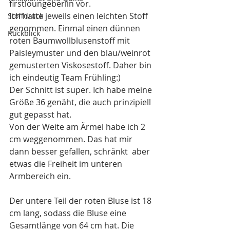
firstloungeberlin vor. 
Ich hatte jeweils einen leichten Stoff 
Stoffdruck
genommen. Einmal einen dünnen 
Rückblick
roten Baumwollblusenstoff mit 
Paisleymuster und den blau/weinrot 
gemusterten Viskosestoff. Daher bin 
ich eindeutig Team Frühling:) 
Der Schnitt ist super. Ich habe meine 
Größe 36 genäht, die auch prinzipiell 
gut gepasst hat.  
Von der Weite am Ärmel habe ich 2 
cm weggenommen. Das hat mir 
dann besser gefallen, schränkt  aber 
etwas die Freiheit im unteren 
Armbereich ein.  
Der untere Teil der roten Bluse ist 18 
cm lang, sodass die Bluse eine 
Gesamtlänge von 64 cm hat. Die 