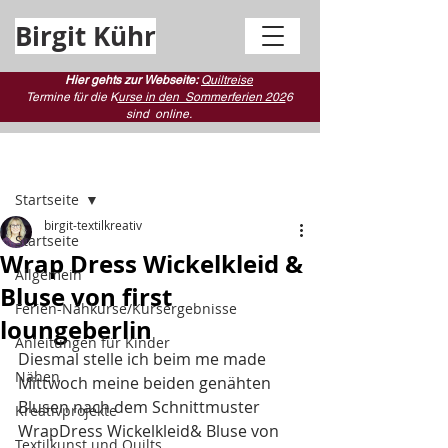
Birgit Kühr
Hier gehts zur Webseite:
Quiltreise
Termine für die K
urse in den Sommerferien 202
6
sind
online.
Beitrag
Startseite
birgit-textilkreativ
Startseite
Wrap Dress Wickelkleid &
Allgemein
Bluse von first
Ferien-Nähkurse/Kursergebnisse
loungeberlin
Anleitungen für Kinder
Diesmal stelle ich beim me made 
Nähen
Mittwoch meine beiden genähten 
Blusen nach dem Schnittmuster 
Kreativprojekte
WrapDress Wickelkleid& Bluse von 
Textilkunst und Quilts