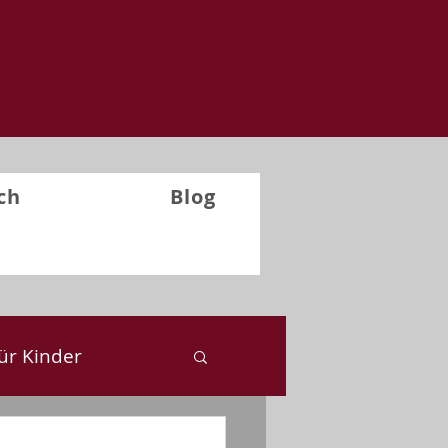
ch
Blog
ür Kinder
ckblick