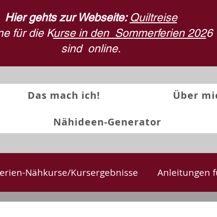
Hier gehts zur Webseite:
Quiltreise
e für die K
urse in den Sommerferien 202
6
sind
online.
Das mach ich!
Über mi
Nähideen-Generator
erien-Nähkurse/Kursergebnisse
Anleitungen f
te
Textilkunst und Quilts
Stoffdruck
Rü