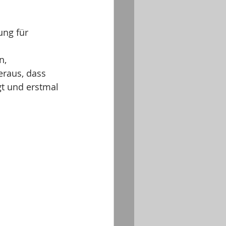
ng für 
n, 
eraus, dass 
gt und erstmal 