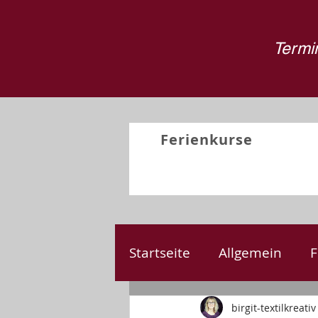
Termin
Ferienkurse
Startseite
Allgemein
F
Nähen
Kreativprojek
birgit-textilkreativ