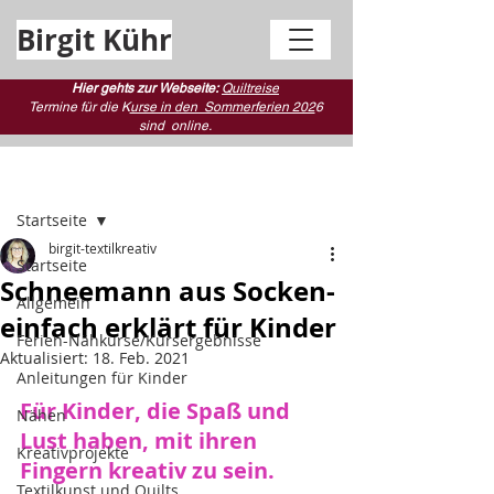
Birgit Kühr
Hier gehts zur Webseite:
Quiltreise
Termine für die K
urse in den Sommerferien 202
6
sind
online.
Beitrag
Startseite
birgit-textilkreativ
Startseite
Schneemann aus Socken-
Allgemein
einfach erklärt für Kinder
Ferien-Nähkurse/Kursergebnisse
Aktualisiert:
18. Feb. 2021
Anleitungen für Kinder
Für Kinder, die Spaß und 
Nähen
Lust haben, mit ihren 
Kreativprojekte
Fingern kreativ zu sein.
Textilkunst und Quilts