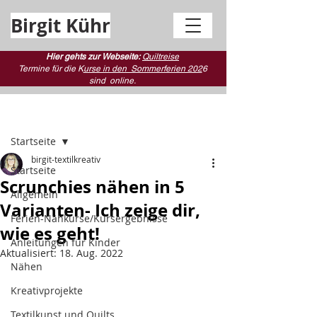
Birgit Kühr
Hier gehts zur Webseite:
Quiltreise
Termine für die K
urse in den Sommerferien 202
6
sind
online.
Beitrag
Startseite
birgit-textilkreativ
Startseite
Scrunchies nähen in 5
Allgemein
Varianten- Ich zeige dir,
Ferien-Nähkurse/Kursergebnisse
wie es geht!
Anleitungen für Kinder
Aktualisiert:
18. Aug. 2022
Nähen
Kreativprojekte
Textilkunst und Quilts