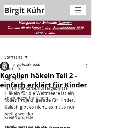
Birgit Kühr
Hier gehts zur Webseite:
Quiltreise
Termine für die K
urse in den Sommerferien 202
6
sind
online.
Beitrag
Startseite
birgit-textilkreativ
Startseite
Korallen häkeln Teil 2 -
Allgemein
einfach erklärt für Kinder
Ferien-Nähkurse/Kursergebnisse
Häkeln für die Weltmeere ist ein 
Anleitungen für Kinder
tolles Projekt, gerade für Kinder. 
Falsch gibt es nicht, es muss nur 
Nähen
wellig werden.
Kreativprojekte
Was muss man können
Textilkunst und Quilts