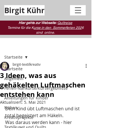
Birgit Kühr
Hier gehts zur Webseite:
Quiltreise
Termine für die K
urse in den Sommerferien 202
6
sind
online.
Beitrag
Startseite
birgit-textilkreativ
Startseite
3 Ideen, was aus
Allgemein
gehäkelten Luftmaschen
Ferien-Nähkurse/Kursergebnisse
entstehen kann
Anleitungen für Kinder
Aktualisiert:
5. Mai 2021
Nähen
Dein Kind übt Luftmaschen und ist 
total begeistert am Häkeln. 
Kreativprojekte
Was daraus werden kann - hier 
Textilkunst und Quilts