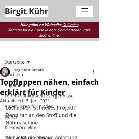
Birgit Kühr
Hier gehts zur Webseite:
Quiltreise
Termine für die K
urse in den Sommerferien 202
6
sind
online.
Beitrag
Startseite
birgit-textilkreativ
Startseite
Topflappen nähen, einfach
Allgemein
erklärt für Kinder
Ferien-Nähkurse/Kursergebnisse
Aktualisiert:
5. Jan. 2021
Anleitungen für Kinder
Lust auf ein schnelles Projekt?
Dann ran an den Stoff und die 
Nähen
Nähmaschine.
Kreativprojekte
Also jetzt die genaue Anleitung:
Textilkunst und Quilts